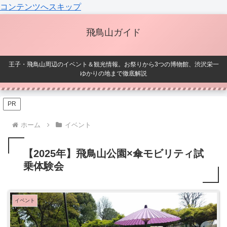
コンテンツへスキップ
飛鳥山ガイド
王子・飛鳥山周辺のイベント＆観光情報。お祭りから3つの博物館、渋沢栄一
ゆかりの地まで徹底解説
PR
ホーム
イベント
【2025年】飛鳥山公園×傘モビリティ試
乗体験会
イベント