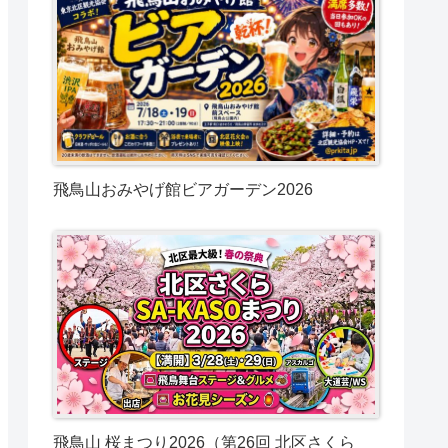
飛鳥山おみやげ館ビアガーデン2026
飛鳥山 桜まつり2026（第26回 北区さくら