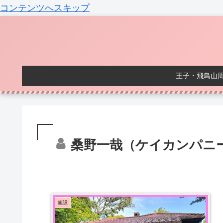
コンテンツへスキップ
王子・飛鳥山
桑野一哉（ケイカンパニ
施設