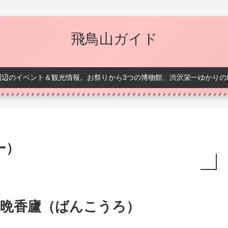
飛鳥山ガイド
周辺のイベント＆観光情報。お祭りから3つの博物館、渋沢栄一ゆかりの
ー）
晩香廬（ばんこうろ）