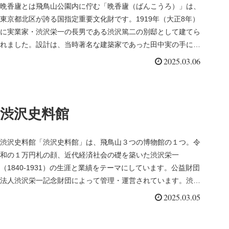
晩香廬とは飛鳥山公園内に佇む「晩香廬（ばんこうろ）」は、
東京都北区が誇る国指定重要文化財です。1919年（大正8年）
に実業家・渋沢栄一の長男である渋沢篤二の別邸として建てら
れました。設計は、当時著名な建築家であった田中実の手に委
ねられ、和洋...
2025.03.06
渋沢史料館
渋沢史料館「渋沢史料館」は、飛鳥山３つの博物館の１つ。令
和の１万円札の顔、近代経済社会の礎を築いた渋沢栄一
（1840-1931）の生涯と業績をテーマにしています。公益財団
法人渋沢栄一記念財団によって管理・運営されています。渋沢
史料館は、渋沢...
2025.03.05