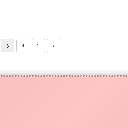
次
4
5
3
へ